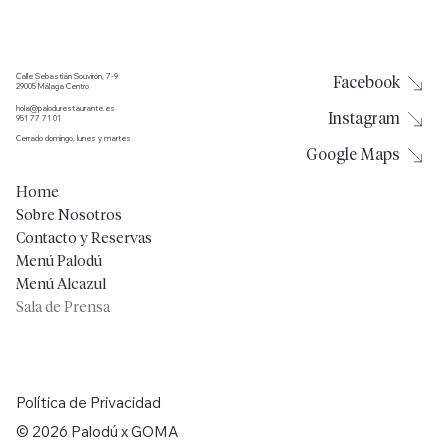
Calle Sebastián Souvirón, 7-9
Facebook
29005 Málaga Centro
hola@palodurestaurante.es
Instagram
951 77 71 01
Cerrado domingo, lunes y martes
Google Maps
Home
Sobre Nosotros
Contacto y Reservas
Menú Palodú
Menú Alcazul
Sala de Prensa
Política de Privacidad
© 2026 Palodú x GOMA